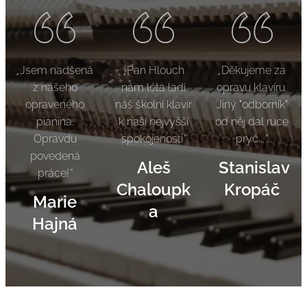
„
Jsem nadšená
„
Pan Hlouch
„
Děkujeme za
z našeho
nám léta ladí
opravu klavíru.
opraveného
náš školní klavír
Jiný "odborník"
pianina.
k naší nejvyšší
od něj dal ruce
Opravdu
spokojenosti
“
pryč...
“
povedená
Aleš
Stanislav
práce!
“
Chaloupk
Kropáč
Marie
a
Hajná