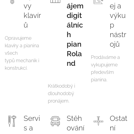
vy
ájem
ej a
klavír
digit
výku
ů
álníc
p
h
nástr
Opravujeme
pian
ojů
klavíry a pianina
Rola
všech
Prodáváme a
typů mechanik i
nd
vykupujeme
konstrukcí.
především
pianina.
Krátkodobý i
dlouhodobý
pronájem.
Servi
Stěh
Ostat
s a
ování
ní