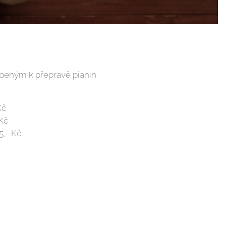
beným k přepravě pianin.
č
č
5,- Kč