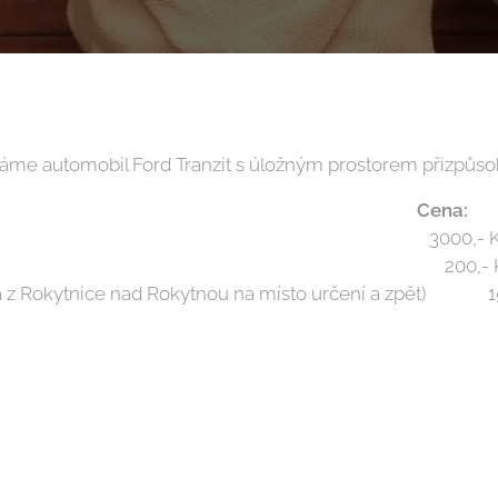
váme automobil Ford Tranzit s úložným prostorem přizpůso
Cena:
í pianina 3000,- K
za každé patro 200,- K
ítá z Rokytnice nad Rokytnou na místo určení a zpět) 1