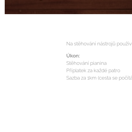
Na stěhování nástrojů použí
Úkon:
Stěhován
Příplatek 
Sazba za 1km (cesta se poč