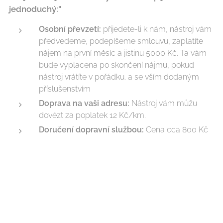
jednoduchý:"
Osobní převzetí:
přijedete-li k nám, nástroj vám
předvedeme, podepíšeme smlouvu, zaplatíte
nájem na první měsíc a jistinu 5000 Kč. Ta vám
bude vyplacena po skončení nájmu, pokud
nástroj vrátíte v pořádku. a se vším dodaným
příslušenstvím
Doprava na vaši adresu:
Nástroj vám můžu
dovézt za poplatek 12 Kč/km.
Doručení dopravní službou:
Cena cca 800 Kč
(včetně balení a pojištění).
Máte-li jakékoli otázky, kontaktujte nás
telefonicky nebo emailem – rádi vše
vysvětlíme.
Osobní předvedení:
Přijedete-li k nám, nástroj
vám rádi ukážeme, podepíšeme smlouvu a