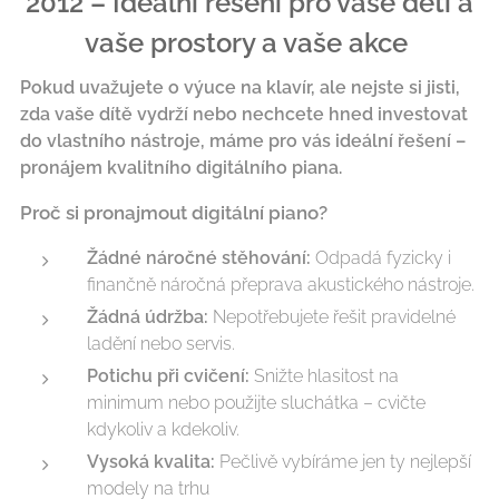
2012 – Ideální řešení pro vaše děti a
vaše prostory a vaše akce
Pokud uvažujete o výuce na klavír, ale nejste si jisti,
zda vaše dítě vydrží nebo nechcete hned investovat
do vlastního nástroje, máme pro vás ideální řešení –
pronájem kvalitního digitálního piana.
Proč si pronajmout digitální piano?
Žádné náročné stěhování:
Odpadá fyzicky i
finančně náročná přeprava akustického nástroje.
Žádná údržba:
Nepotřebujete řešit pravidelné
ladění nebo servis.
Potichu při cvičení:
Snižte hlasitost na
minimum nebo použijte sluchátka – cvičte
kdykoliv a kdekoliv.
Vysoká kvalita:
Pečlivě vybíráme jen ty nejlepší
modely na trhu